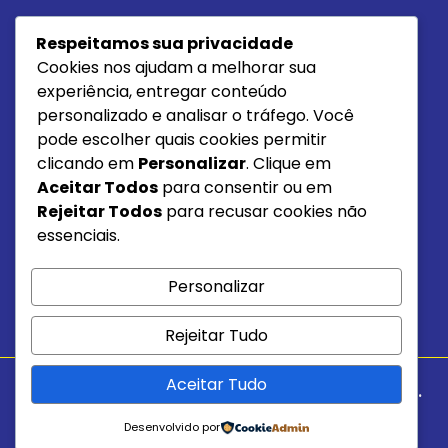
Respeitamos sua privacidade
PROUTOS
Cookies nos ajudam a melhorar sua
MOLETOM
experiência, entregar conteúdo
personalizado e analisar o tráfego. Você
MOLETINHO
pode escolher quais cookies permitir
MEIA MALHA ALGODÃO
clicando em
Personalizar
. Clique em
MEIA MALHA PP
Aceitar Todos
para consentir ou em
Rejeitar Todos
para recusar cookies não
COTTON PP
essenciais.
Item da lista
Personalizar
BLOG
Rejeitar Tudo
Aceitar Tudo
JP TÊXTIL© 2026 - Todos os direitos reservados.
Desenvolvido por