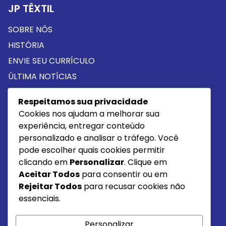
JP TÊXTIL
SOBRE NÓS
HISTÓRIA
ENVIE SEU CURRÍCULO
ÚLTIMA NOTÍCIAS
Respeitamos sua privacidade
PROUTOS
Cookies nos ajudam a melhorar sua
MOLETOM
experiência, entregar conteúdo
personalizado e analisar o tráfego. Você
MOLETINHO
pode escolher quais cookies permitir
MEIA MALHA ALGODÃO
clicando em
Personalizar
. Clique em
MEIA MALHA PP
Aceitar Todos
para consentir ou em
Rejeitar Todos
para recusar cookies não
COTTON PP
essenciais.
Item da lista
Personalizar