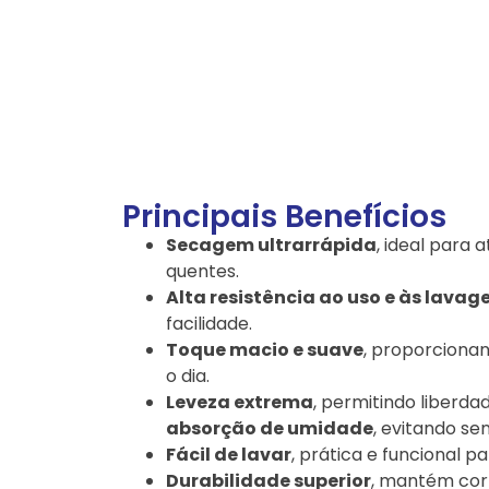
Principais Benefícios
Secagem ultrarrápida
, ideal para a
quentes.
Alta resistência ao uso e às lavag
facilidade.
Toque macio e suave
, proporciona
o dia.
Leveza extrema
, permitindo liberd
absorção de umidade
, evitando s
Fácil de lavar
, prática e funcional pa
Durabilidade superior
, mantém cor 