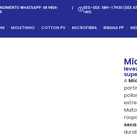
NDIMENTO WHATSAPP: 48 9804-
|
SEG–SEX: 08H–17H30 (SEX A
0
16H)
OM
MOLETINHO
COTTON PV
MICROFIBRA
RIBANA PP
ME
Mi
leve
supe
A
Mic
parti
polia
extr
Muito
roupa
seca
durab