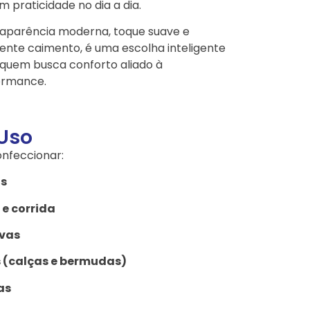
m praticidade no dia a dia.
aparência moderna, toque suave e
ente caimento, é uma escolha inteligente
quem busca conforto aliado à
ormance.
 Uso
onfeccionar:
as
e corrida
ivas
 (calças e bermudas)
as