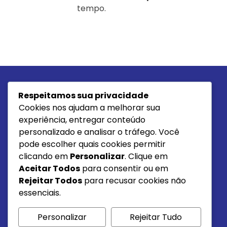
tempo.
Respeitamos sua privacidade
Cookies nos ajudam a melhorar sua
experiência, entregar conteúdo
personalizado e analisar o tráfego. Você
JP Têxtil - Especialistas em Moletom e Moletinho. As
Melhores Malhas de Santa Catarina
pode escolher quais cookies permitir
clicando em
Personalizar
. Clique em
Aceitar Todos
para consentir ou em
Rejeitar Todos
para recusar cookies não
essenciais.
Personalizar
Rejeitar Tudo