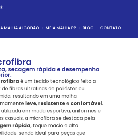
TÉ
IA MALHA ALGODÃO
MEIA MALHA PP
BLOG
CONTATO
crofibra
za, secagem rápida e desempenho
rior.
rofibra
é um tecido tecnológico feito a
r de fibras ultrafinas de poliéster ou
mida, resultando em uma malha
emamente
leve
,
resistente
e
confortável
.
 utilizada em moda esportiva, uniformes e
s casuais, a microfibra se destaca pela
gem rápida
, toque macio e alta
ilidade, sendo ideal para peças que