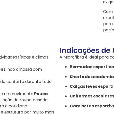
exige
Com 
excel
para 
perf
Indicações de
tividades físicas e climas
A Microfibra é ideal para c
Bermudas esportiv
ens
, não amassa com
Shorts de academia 
ndo conforto durante todo
Calças leves esport
ade de movimento.
Pouca
Uniformes escolares
ensação de roupa pesada.
Camisetas esportiv
ra o cotidiano.
e estrutura por muito mais